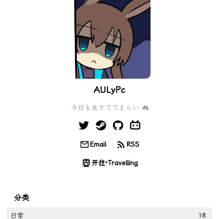
AULyPc
今日も生きててえらい ☁
Email
RSS
开往·Travelling
分类
日常
18