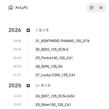
AULyPc
2026
5 篇文章
31_KENTMERE-PAN400_120_D76
04-06
30_5203_135_ECN-2
04-05
29_Portra160_120_C41
03-06
28_5294_135_E6
02-03
27_Lucky-C200_135_C41
01-31
2025
26 篇文章
26_5207_135_ECN-2xE6
12-20
25_Ektar100_120_C41
12-07