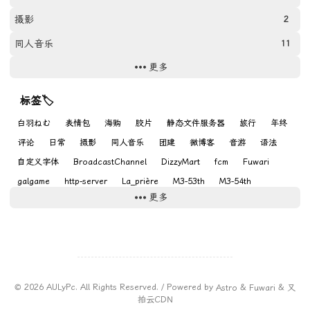
摄影
2
同人音乐
11
更多
网站
11
游戏
9
标签🏷
Photos
31
白羽ねむ
表情包
海购
胶片
静态文件服务器
旅行
年终
评论
日常
摄影
同人音乐
团建
微博客
音游
语法
自定义字体
BroadcastChannel
DizzyMart
fcm
Fuwari
galgame
http-server
La_prière
M3-53th
M3-54th
更多
M3-55th
Nikon
osu
Symholic
VRChat
るる
©
2026
AULyPc. All Rights Reserved. / Powered by
Astro
&
Fuwari
&
又
拍云CDN