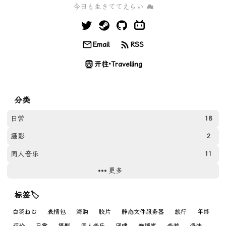
今日も生きててえらい ☁
Email
RSS
开往·Travelling
分类
日常
18
摄影
2
同人音乐
11
更多
网站
11
游戏
9
标签🏷
Photos
31
白羽ねむ
表情包
海购
胶片
静态文件服务器
旅行
年终
评论
日常
摄影
同人音乐
团建
微博客
音游
语法