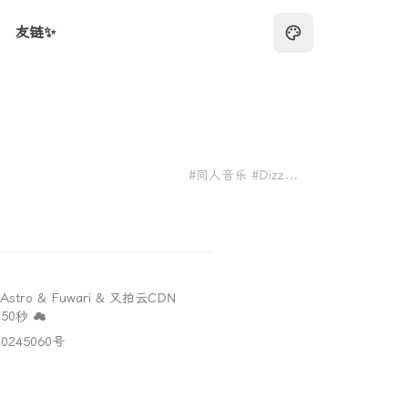
友链✨
#同人音乐 #DizzyMart
Astro
&
Fuwari
&
又拍云CDN
0秒 ☁️
0245060号