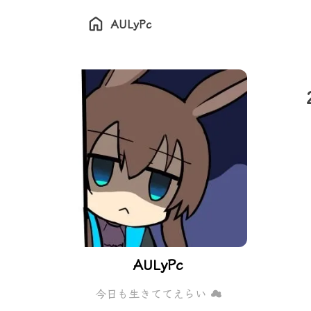
AULyPc
AULyPc
今日も生きててえらい ☁