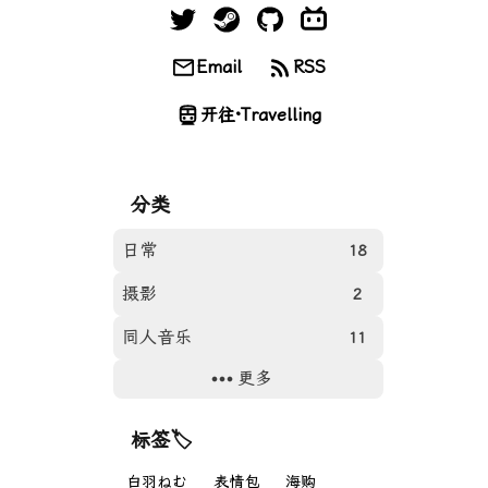
Email
RSS
开往·Travelling
分类
日常
18
摄影
2
同人音乐
11
更多
网站
11
游戏
9
标签🏷
Photos
31
白羽ねむ
表情包
海购