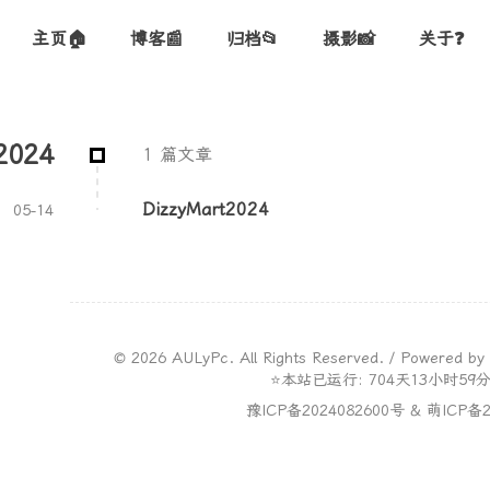
主页🏠
博客📰
归档📂
摄影📸
关于❓
2024
1 篇文章
DizzyMart2024
05-14
©
2026
AULyPc. All Rights Reserved. / Powered by
⭐本站已运行: 704天13小时59分5
豫ICP备2024082600号
&
萌ICP备2