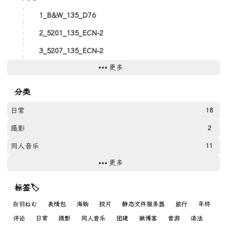
1_B&W_135_D76
2_5201_135_ECN-2
3_5207_135_ECN-2
更多
4_FPAN100_135_D67
5_Gold200_135_C41
分类
6_E100_135_E6
日常
18
7_5201_135_ECN-2
摄影
2
8_E100_135_E6
同人音乐
11
9_5207_135_ECN-2 x E6
更多
网站
11
10_Gold200_135_C41
游戏
9
标签🏷
11_FPAN100_135_D67
Photos
31
白羽ねむ
表情包
海购
胶片
静态文件服务器
旅行
年终
12_5219_135_ECN-2
评论
日常
摄影
同人音乐
团建
微博客
音游
语法