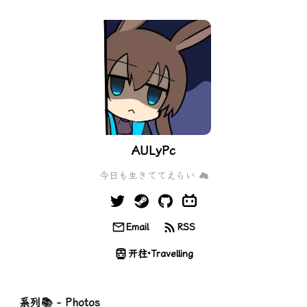
AULyPc
今日も生きててえらい ☁
Email
RSS
开往·Travelling
系列📚 - Photos