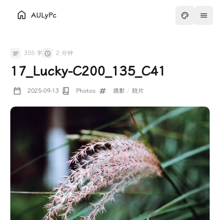
AULyPc
355 字
2 分钟
17_Lucky-C200_135_C41
2025-09-13
Photos
摄影
/
胶片