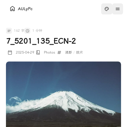
AULyPc
162 字
1 分钟
7_5201_135_ECN-2
2025-04-29
Photos
摄影
/
胶片