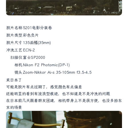
胶片名称
5201电影分装卷
胶片类型
彩色负片
胶片尺寸
135画幅(35mm)
冲洗工艺
ECN-2
扫描仪
富士SP2000
相机
Nikon F2 Photomic(DP-1)
镜头
Zoom-Nikkor Ai-s 35-105mm f3.5-4.5
来日本了
可能是胶片有点过期了，感觉颜色有点偏差
还能明显的看到有波浪型痕迹，也不知道是不是冲洗的问题
在日本前几天跟着群友团建，相机带身上不是很方便，也没多拍东
京的场景