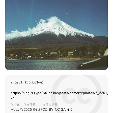
7_5201_135_ECN-2
https://blog.aulypc0x0.online/posts/camera/photos/7_5201_1
2/
作者🐇
发布于🌏
许可协议🧬
AULyPc
2025-04-29
CC BY-NC-SA 4.0