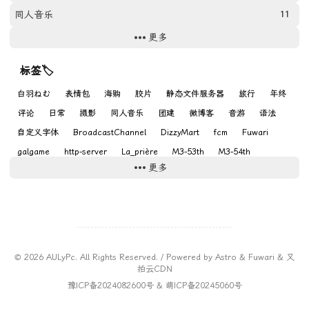
8_E100_135_E6
同人音乐
11
9_5207_135_ECN-2 x E6
更多
网站
11
10_Gold200_135_C41
游戏
9
标签🏷
11_FPAN100_135_D67
Photos
31
白羽ねむ
表情包
海购
胶片
静态文件服务器
旅行
年终
12_5219_135_ECN-2
评论
日常
摄影
同人音乐
团建
微博客
音游
语法
13_Harman-phoenix2_135_C41
自定义字体
BroadcastChannel
DizzyMart
fcm
Fuwari
14_5213_135_ECN-2
galgame
http-server
La_prière
M3-53th
M3-54th
更多
M3-55th
Nikon
osu
Symholic
VRChat
るる
15_rollei-infrared400_135_D76
16_UltraMax400_135_C41
17_Lucky-C200_135_C41
18_5294_135_E6
©
2026
AULyPc. All Rights Reserved. / Powered by
Astro
&
Fuwari
&
又
拍云CDN
19_5219_135_ECN-2
豫ICP备2024082600号
&
萌ICP备20245060号
20_FPAN400_135_D76